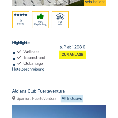
sehr beliebt
5
93%
Für
Sterne
Empfehlung
Alle
Highlights:
p. P. ab 1.268 €
Wellness
ZUR ANLAGE
Traumstrand
Clubanlage
Hotelbeschreibung
Aldiana Club Fuerteventura
Spanien, Fuerteventura
All Inclusive