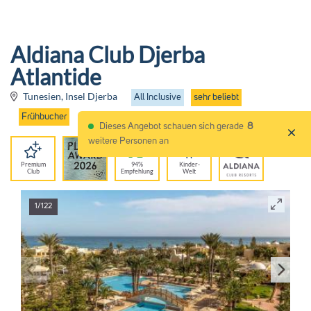
Aldiana Club Djerba
Atlantide
Tunesien, Insel Djerba
All Inclusive
sehr beliebt
Frühbucher
Dieses Angebot schauen sich gerade
8
weitere Personen an
Premium
94%
Kinder-
Club
Empfehlung
Welt
1/122