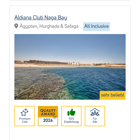
Aldiana Club Naga Bay
Ägypten, Hurghada & Safaga
All Inclusive
sehr beliebt
Premium
92%
Für
Club
Empfehlung
Alle