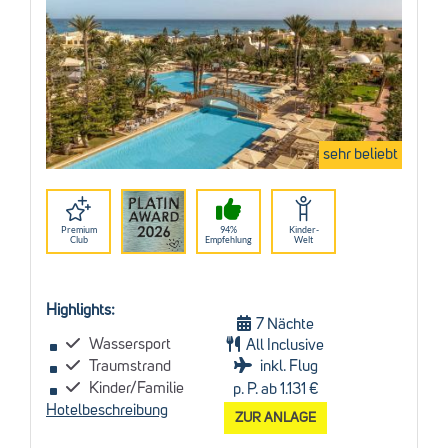
sehr beliebt
Premium
94%
Kinder-
Club
Empfehlung
Welt
Highlights:
7 Nächte
Wassersport
All Inclusive
Traumstrand
inkl. Flug
Kinder/Familie
p. P. ab 1.131 €
Hotelbeschreibung
ZUR ANLAGE