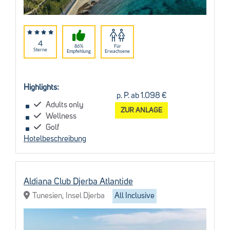
4
86%
Für
Sterne
Empfehlung
Erwachsene
Highlights:
p. P. ab 1.098 €
Adults only
ZUR ANLAGE
Wellness
Golf
Hotelbeschreibung
Aldiana Club Djerba Atlantide
Tunesien, Insel Djerba
All Inclusive