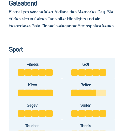
Galaabend
kennenzulernen.
Ob entspannte Stunden oder aktive Erlebnisse – dieser
Einmal pro Woche feiert Aldiana den Memories Day. Sie
Cluburlaub verbindet Geselligkeit, Kultur und Unterhaltung
dürfen sich auf einen Tag voller Highlights und ein
auf einzigartige Weise.
besonderes Gala Dinner in eleganter Atmosphäre freuen.
Sport
Fitness
Golf
Kiten
Reiten
Segeln
Surfen
Tauchen
Tennis