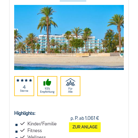
4
93%
Für
Sterne
Empfehlung
Alle
Highlights:
p. P. ab 1.061 €
Kinder/Familie
ZUR ANLAGE
Fitness
Wellness