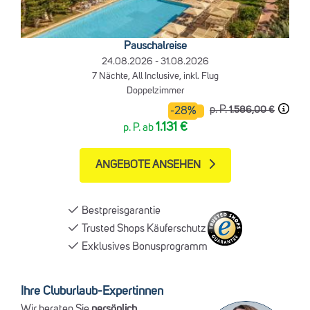
Pauschalreise
24.08.2026 - 31.08.2026
7 Nächte, All Inclusive, inkl. Flug
Doppelzimmer
p. P.
1.586,00 €
-28%
1.131 €
p. P. ab
ANGEBOTE ANSEHEN
Bestpreisgarantie
Trusted Shops Käuferschutz
Exklusives Bonusprogramm
Ihre Cluburlaub-Expertinnen
Wir beraten Sie
persönlich
,