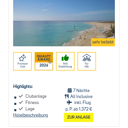
sehr beliebt
Premium
96%
Für
Club
Empfehlung
Alle
Highlights:
7 Nächte
Clubanlage
All Inclusive
Fitness
inkl. Flug
Lage
p. P. ab 1.372 €
Hotelbeschreibung
ZUR ANLAGE