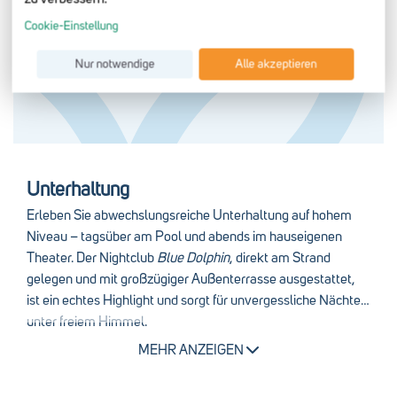
Wohlfühlerlebnis.
Cookie-Einstellung
Hier erwarten Sie exklusive Wellness- und Spa-Programme,
Nur notwendige
Alle akzeptieren
MEHR ANZEIGEN
wohltuende Beauty-Anwendungen und vielfältige
Behandlungen, die Körper und Geist in Einklang bringen.
Ein großzügiger Indoor-Pool mit rund 20 Metern Bahnlänge
lädt zum Schwimmen ein, während zwei Saunen, ein
traditionelles Hamam und der Wellness-Garten pure
Unterhaltung
Entspannung versprechen. Ob bei einer Massage, einer
Erleben Sie abwechslungsreiche Unterhaltung auf hohem
Kosmetikbehandlung oder in stiller Ruhe – im Welldiana Spa
Niveau – tagsüber am Pool und abends im hauseigenen
finden Sie Ihre ganz persönliche Auszeit.
Theater. Der Nightclub
Blue Dolphin
, direkt am Strand
Erleben Sie im Aldiana Djerba Atlantide orientalische
gelegen und mit großzügiger Außenterrasse ausgestattet,
Wohlfühlkultur und vollkommene Erholung für alle Sinne.
ist ein echtes Highlight und sorgt für unvergessliche Nächte
unter freiem Himmel.
Für alle, die mehr als nur Entspannung suchen, bietet das
MEHR ANZEIGEN
Aldiana Land & Leute
-Team spannende Ausflüge an – ideal,
um die Insel Djerba und ihre faszinierende Kultur