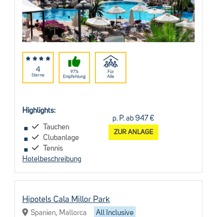
4
97%
Für
Sterne
Empfehlung
Alle
Highlights:
p. P. ab 947 €
Tauchen
ZUR ANLAGE
Clubanlage
Tennis
Hotelbeschreibung
Hipotels Cala Millor Park
Spanien, Mallorca
All Inclusive