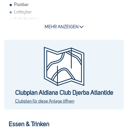
Poolbar
Lobbybar
Cafe Berbère
Strandbar (ab 20 Uhr gegen Gebühr)
MEHR ANZEIGEN
Nightclub "Blue Dolphin" direkt am Strand mit großer
Außenterrasse
Pools
2 Außenpools, davon ein Sportpool
Innenpool
Kinderpool
Weitere Ausstattung
Clubplan Aldiana Club Djerba Atlantide
WLAN kostenfrei (eingeschränkter Empfang im
Clubplan für diese Anlage öffnen
Hauptrestaurant)
Internetstationen ohne Gebühr
Theater
Essen & Trinken