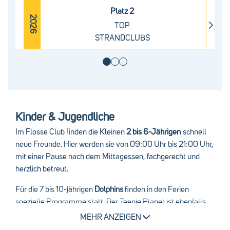
Platz 2
2026
TOP
STRANDCLUBS
Kinder & Jugendliche
Im Flosse Club finden die Kleinen
2 bis 6-Jährigen
schnell
neue Freunde. Hier werden sie von 09:00 Uhr bis 21:00 Uhr,
mit einer Pause nach dem Mittagessen, fachgerecht und
herzlich betreut.
Für die 7 bis 10-jährigen
Dolphins
finden in den Ferien
spezielle Programme statt. Der Teenie Planet ist ebenfalls
während der Ferienzeiten ein beliebter Treffpunkt für die 11
MEHR ANZEIGEN
bis 13-jährigen
Youngsters
und die 14 bis 17-jährigen
Teenies
.