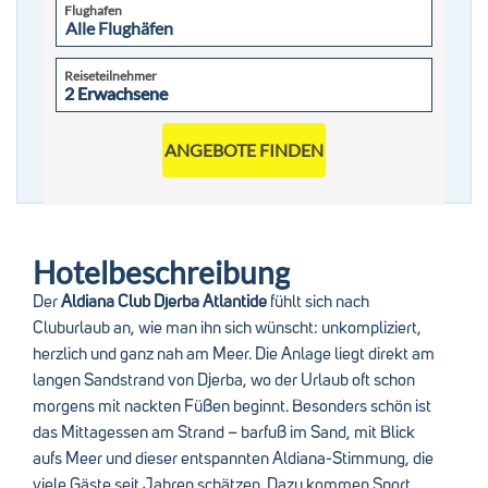
Flughafen
Reiseteilnehmer
2 Erwachsene
2 Erwachsene
ANGEBOTE FINDEN
Hotelbeschreibung
Der
Aldiana Club Djerba Atlantide
fühlt sich nach
Cluburlaub an, wie man ihn sich wünscht: unkompliziert,
herzlich und ganz nah am Meer. Die Anlage liegt direkt am
langen Sandstrand von Djerba, wo der Urlaub oft schon
morgens mit nackten Füßen beginnt. Besonders schön ist
das Mittagessen am Strand – barfuß im Sand, mit Blick
aufs Meer und dieser entspannten Aldiana-Stimmung, die
viele Gäste seit Jahren schätzen. Dazu kommen Sport,