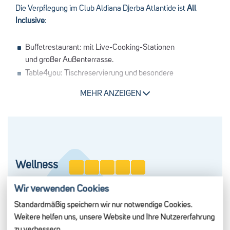
Ladenstraße mit Boutique und Minimarkt
Die Verpflegung im Club Aldiana Djerba Atlantide ist
All
Tagungsräume
Inclusive
:
Buffetrestaurant: mit Live-Cooking-Stationen
und großer Außenterrasse.
Table4you: Tischreservierung und besondere
Weinempfehlung gegen Bestellung aus der Weinkarte
MEHR ANZEIGEN
Strandrestaurant „Pescadora“
Mittags Lunch-Barbecue (Öffnung abhängig von
Witterung und Gästezahl). Abends
Spezialitätenrestaurant mehrmals pro Woche mit
wechselnden Menüs (gegen Gebühr).
Snackline an der Lobbybar
Wellness
Spezielle Kost / Diabetikeressen auf Anfrage
Auf der Insel Djerba hat Körperpflege seit jeher Tradition –
GREEN SOULFOOD-Corner, für eine gesunde und
Wir verwenden Cookies
und im Welldiana Spa des Aldiana Djerba Atlantide lebt sie in
ausgewogene Ernährung mit nachhaltigen vegetarischen
Standardmäßig speichern wir nur notwendige Cookies.
moderner Form weiter. In orientalischem Ambiente vereinen
und veganen Angeboten zu jeder Mahlzeit
Weitere helfen uns, unsere Website und Ihre Nutzererfahrung
sich verschiedene Kulturen zu einem einzigartigen
zu verbessern.