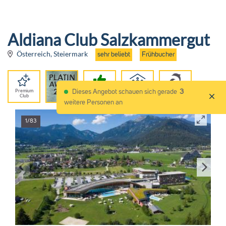
Aldiana Club Salzkammergut
Österreich, Steiermark
sehr beliebt
Frühbucher
Premium
95%
Für
Dieses Angebot schauen sich gerade
3
Club
Empfehlung
Alle
weitere Personen an
1/83