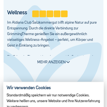
Tischgetränke, wie Softdrinks, Bier und Tischwein sind zu
den Hauptmahlzeiten im Preis enthalten
Wellness
Green Soulfood Corner: wohlschmeckende vegetarische
Im Aldiana Club Salzkammergut trifft alpine Natur auf pure
und vegane Gerichte zu jeder Mahlzeit
Entspannung. Durch die direkte Verbindung zur
GrimmingTherme genießen Sie ein außergewöhnlich
vielseitiges Wellness-Angebot – perfekt, um Körper und
Geist in Einklang zu bringen.
Die GrimmingTherme bietet Innen- und Außenbecken, einen
MEHR ANZEIGEN
großzügigen Thermal-Relaxbereich mit Ruhezonen sowie
einen Familienbereich mit Kindererlebniswelt und
Riesenrutsche. Während die Kleinen nach Herzenslust
planschen, finden Erwachsene in der weitläufigen Sauna-
Landschaft mit Innen- und Außensaunen, Ladies-Spa, FKK-
Wir verwenden Cookies
Bereich, Sauna-Bar und beeindruckendem Bergpanorama
Im Welldiana Spa erwarten Sie zehn liebevoll gestaltete
Unterhaltung
Standardmäßig speichern wir nur notwendige Cookies.
wohltuende Ruhe und Erholung.
Behandlungsräume, inspiriert von den fünf Elementen –
Erleben Sie die Shows im Theater des Aldiana
Weitere helfen uns, unsere Website und Ihre Nutzererfahrung
Feuer, Wasser, Erde, Luft und Metall. Hier genießen Sie
Salzkammergut, bevor es zum Tanzen in den Nightclub
zu verbessern.