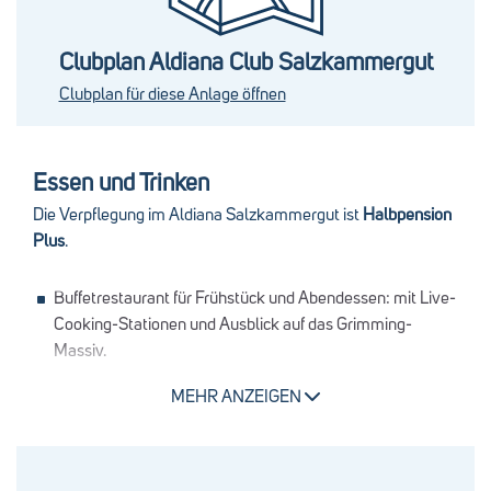
Theater
WLAN kostenfrei (Empfang in einigen Bereichen des
Clubs und teilweise in den Zimmern)
Clubplan Aldiana Club Salzkammergut
Kletterwand (im Sommer)
Clubplan für diese Anlage öffnen
Bikeshop (im Sommer)
Ski-Depot und Skishop (im Winter)
Essen und Trinken
Die Verpflegung im Aldiana Salzkammergut ist
Halbpension
Plus
.
Buffetrestaurant für Frühstück und Abendessen: mit Live-
Cooking-Stationen und Ausblick auf das Grimming-
Massiv.
Nachmittags Jaus'n Zeit
MEHR ANZEIGEN
Bars: Theaterbar mit Vinothek und Bierverkostung mit
Bier Sommelier
große Auswahl an Bieren und Weinen, Gin-, Whisky- und
Schnapsbar