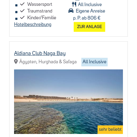
Wassersport
All Inclusive
Traumstrand
Eigene Anreise
Kinder/Familie
p. P. ab 806 €
Hotelbeschreibung
ZUR ANLAGE
Aldiana Club Naga Bay
Ägypten, Hurghada & Safaga
All Inclusive
sehr beliebt