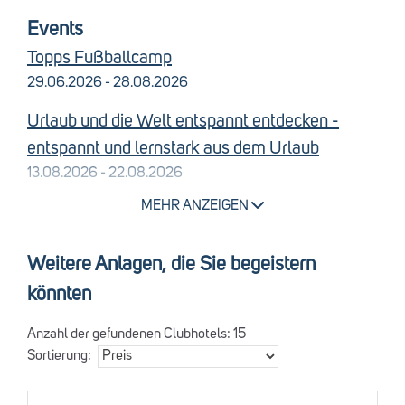
gestattet
Events
In Österreich besteht Vignettenpflicht. Sie erhalten jedoch
Topps Fußballcamp
mit Ihren Reiseunterlagen vom Veranstalter einen
29.06.2026 - 28.08.2026
Voucher, den Sie in jeder deutschen ADAC
Geschäftsstelle gegen eine Vignette eintauschen können.
Urlaub und die Welt entspannt entdecken -
Aldiana Österreich
entspannt und lernstark aus dem Urlaub
13.08.2026 - 22.08.2026
MEHR ANZEIGEN
Wave Board Woch mit Petra
24.08.2026 - 29.08.2026
Weitere Anlagen, die Sie begeistern
Nordic Walking mit Petra Hutera
könnten
24.08.2026 - 29.08.2026
Anzahl der gefundenen Clubhotels:
15
Topps Fußballcamp
Sortierung:
05.10.2026 - 16.10.2026
Tanzgenuss mit Steffen - von Walzer bis Disco