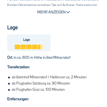
Kinder-Gitterbetten erhalten Sie auf Anfrage. Babynahrung
und Windeln können Sie gegen eine Gebühr beantragen und
MEHR ANZEIGEN
auch ein Babyphone kann ausgeliehen werden.
Babywannen, Windeleimer, Wasserkocher, Wickelauflagen,
Lage
Hocker und Töpfchen können an der Rezeption angefragt
Tauchen Sie auf unserer
speziellen Kinderseite
noch mehr in
werden. Ein Babysitter steht Ihnen je nach Verfügbarkeit
die "Kleine Welt" ab.
gegen Gebühr zur Verfügung.
Lage
Ort:
in ca. 800 m Höhe in Bad Mitterndorf
Transferzeiten:
ab Bahnhof Mitterndorf / Heilbrunn ca. 2 Minuten
ab Flughafen Salzburg ca. 90 Minuten
ab Flughafen Graz ca. 100 Minuten
Entfernungen: