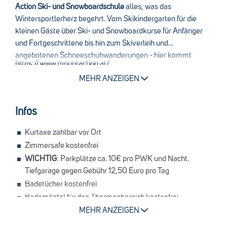
Schwierigkeitsgraden angeboten. Mountainbikes, E-
Action Ski- und Snowboardschule
alles, was das
Mountainbikes und Kinderfahrräder können je nach
Wintersportlerherz begehrt. Vom Skikindergarten für die
Verfügbarkeit gegen Gebühr ausgeliehen werden. Direkt am
Stand-up-Paddling ist auf dem nahe gelegenen Stausee
kleinen Gäste über Ski- und Snowboardkurse für Anfänger
Club erwarten Sie außerdem Beachvolleyball,
möglich. Rafting, Canyoning und Kajakfahren werden auf
und Fortgeschrittene bis hin zum Skiverleih und
Bogenschießen, eine Kletterwand, Tennis sowie ein
Anfrage außerhalb des Clubs angeboten und sind
angebotenen Schneeschuhwanderungen - hier kommt
vielseitiges Fitnessprogramm.
kostenpflichtig. Golfer finden mehrere Plätze in der
https://www.mountaction.at/
wirklich jeder auf seine Kosten.
Umgebung. Golfkurse werden von externen Partner-
MEHR ANZEIGEN
Golfschulen durchgeführt und sind ebenso wie Greenfees
kostenpflichtig; für die Anfahrt wird ein eigener Pkw benötigt.
Infos
Kurtaxe zahlbar vor Ort
Zimmersafe kostenfrei
WICHTIG
: Parkplätze ca. 10€ pro PWK und Nacht.
Tiefgarage gegen Gebühr 12,50 Euro pro Tag
Badetücher kostenfrei
Bademäntel für den Thermenbereich kostenfrei
Wäscherei-Service gegen Gebühr
MEHR ANZEIGEN
Haustiere sind im Aldiana Club Salzkammergut nicht