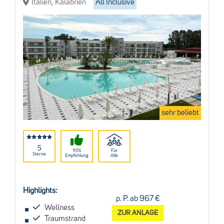
Italien, Kalabrien
All Inclusive
sehr beliebt
5
93%
Für
Sterne
Empfehlung
Alle
Highlights:
p. P. ab 967 €
Wellness
ZUR ANLAGE
Traumstrand