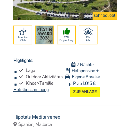
sehr beliebt
Premium
97%
Für
Club
Empfehlung
Alle
Highlights:
7 Nächte
Lage
Halbpension +
Outdoor Aktivitäten
Eigene Anreise
Kinder/Familie
p. P. ab 1.015 €
Hotelbeschreibung
ZUR ANLAGE
Hipotels Mediterraneo
Spanien, Mallorca