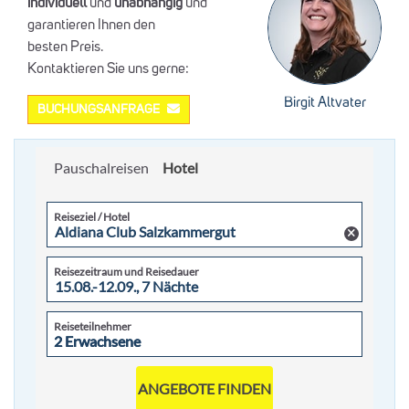
individuell
und
unabhängig
und
garantieren Ihnen den
besten Preis.
Kontaktieren Sie uns gerne:
Birgit Altvater
BUCHUNGSANFRAGE
Pauschalreisen
Hotel
Reiseziel / Hotel
Reisezeitraum und Reisedauer
Reiseteilnehmer
2 Erwachsene
2 Erwachsene
ANGEBOTE FINDEN