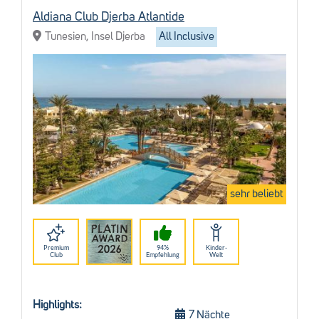
Aldiana Club Djerba Atlantide
Fox
Tunesien, Insel Djerba
All Inclusive
08.10.2026 - 17.10.2026
Dance Week mit Eva Hommel
18.10.2026 - 24.10.2026
Fußball Camp
19.10.2026 - 23.10.2026
Yoga Eventwoche mit Eva Hommel
24.10.2026 - 31.10.2026
sehr beliebt
Topps Fußballcamp
26.10.2026 - 30.10.2026
Premium
94%
Kinder-
Club
Empfehlung
Welt
Highlights:
7 Nächte