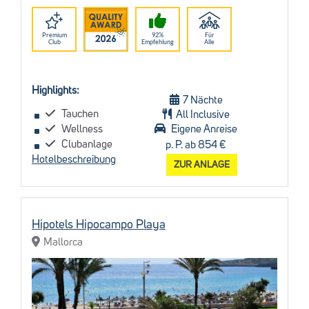
Premium
92%
Für
Club
Empfehlung
Alle
Highlights:
7 Nächte
Tauchen
All Inclusive
Wellness
Eigene Anreise
Clubanlage
p. P. ab 854 €
Hotelbeschreibung
ZUR ANLAGE
Hipotels Hipocampo Playa
Mallorca