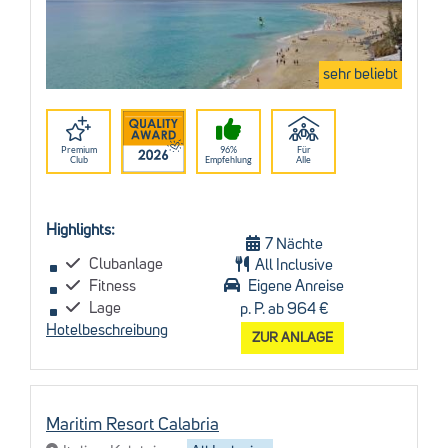
sehr beliebt
Premium
96%
Für
Club
Empfehlung
Alle
Highlights:
7 Nächte
Clubanlage
All Inclusive
Fitness
Eigene Anreise
Lage
p. P. ab 964 €
Hotelbeschreibung
ZUR ANLAGE
Maritim Resort Calabria