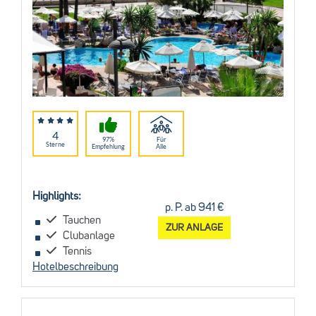
4
97%
Für
Sterne
Empfehlung
Alle
Highlights:
p. P. ab 941 €
Tauchen
ZUR ANLAGE
Clubanlage
Tennis
Hotelbeschreibung