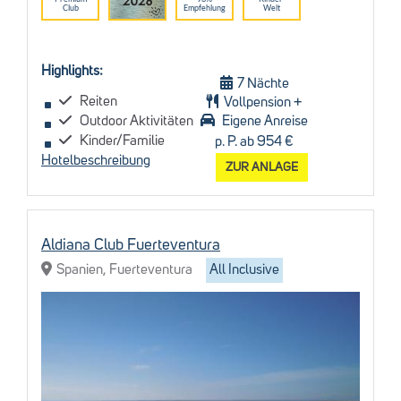
Club
Empfehlung
Welt
Highlights:
7 Nächte
Reiten
Vollpension +
Outdoor Aktivitäten
Eigene Anreise
Kinder/Familie
p. P. ab 954 €
Hotelbeschreibung
ZUR ANLAGE
Aldiana Club Fuerteventura
Spanien, Fuerteventura
All Inclusive