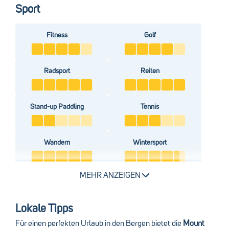
Sport
Fitness
Golf
Radsport
Reiten
Stand-up Paddling
Tennis
Wandern
Wintersport
MEHR ANZEIGEN
Im Sommer lässt sich die Berg- und Seenlandschaft rund um
den
Aldiana Club Salzkammergut
besonders gut zu Fuß
oder mit dem Fahrrad entdecken. Fast täglich werden
Lokale Tipps
geführte Wanderungen und Bergtouren in verschiedenen
Für einen perfekten Urlaub in den Bergen bietet die
Mount