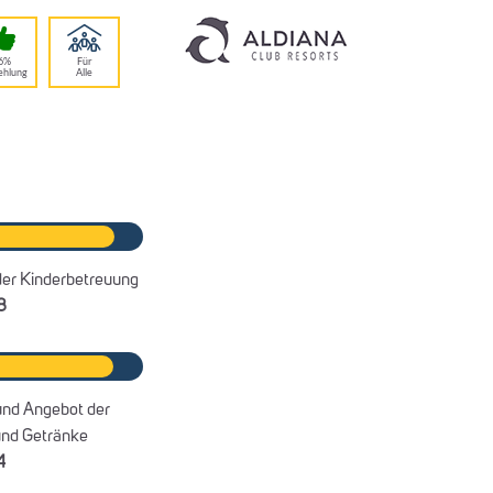
6%
Für
ehlung
Alle
der Kinderbetreuung
8
und Angebot der
und Getränke
4