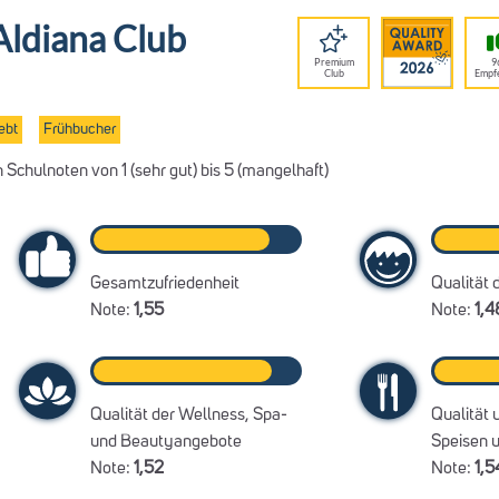
Aldiana Club
Premium
9
Club
Empf
ebt
Frühbucher
Schulnoten von 1 (sehr gut) bis 5 (mangelhaft)
Gesamtzufriedenheit
Qualität 
Note:
1,55
Note:
1,4
Qualität der Wellness, Spa-
Qualität 
und Beautyangebote
Speisen 
Note:
1,52
Note:
1,5